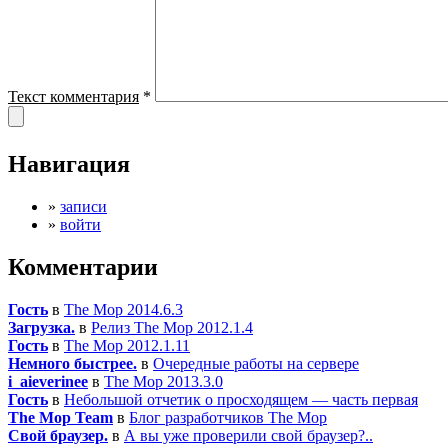
Текст комментария
*
Навигация
»
записи
»
войти
Комментарии
Гость
в
The Mop 2014.6.3
Загрузка.
в
Релиз The Mop 2012.1.4
Гость
в
The Mop 2012.1.11
Немного быстрее.
в
Очередные работы на сервере
i_aieverinee
в
The Mop 2013.3.0
Гость
в
Небольшой отчетик о просходящем — часть первая
The Mop Team
в
Блог разработчиков The Mop
Свой браузер.
в
А вы уже проверили свой браузер?..