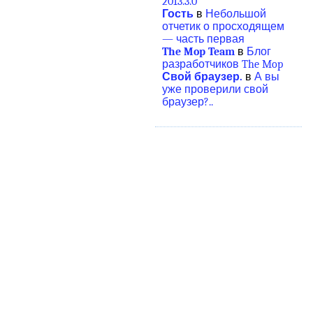
2013.3.0
Гость
в
Небольшой
отчетик о просходящем
— часть первая
The Mop Team
в
Блог
разработчиков The Mop
Свой браузер.
в
А вы
уже проверили свой
браузер?..