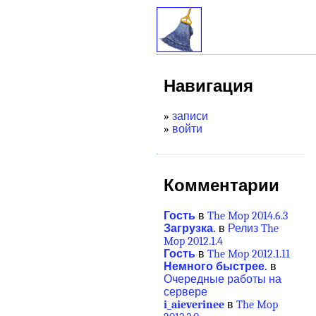
Навигация
»
записи
»
войти
Комментарии
Гость
в
The Mop 2014.6.3
Загрузка.
в
Релиз The
Mop 2012.1.4
Гость
в
The Mop 2012.1.11
Немного быстрее.
в
Очередные работы на
сервере
i_aieverinee
в
The Mop