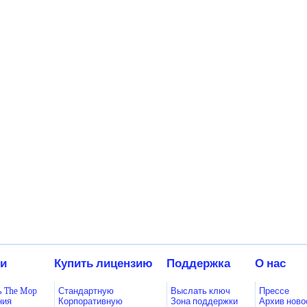
ки
Купить лицензию
Поддержка
О нас
ь The Mop
Стандартную
Выслать ключ
Прессе
ния
Корпоративную
Зона поддержки
Архив ново