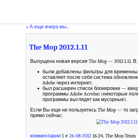
« А еще вчера мы...
The Mop 2012.1.11
Выпущена новая версия The Mop — 2012.1.11. В
были добавлены фильтры для временны
оставляет после себя система обновлен
Adobe через интернет;
был расширен список блокировки — вве
программы Adobe Acrobat (некоторые по
программы выглядят как мусорные).
Если Вы еще не пользуетесь The Mop — то загр
прямо сейчас:
комментарии
1 #
26
-
08
-
2012
16:24, The Mop Team