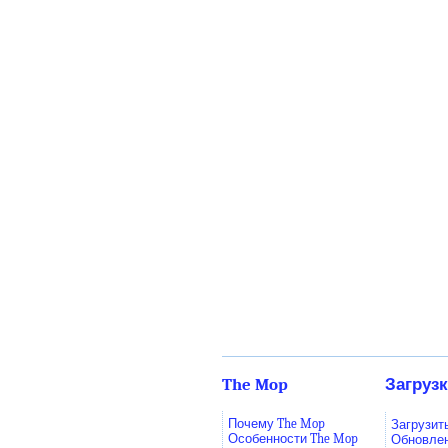
The Mop
Загруз
Почему The Mop
Загрузит
Особенности The Mop
Обновле