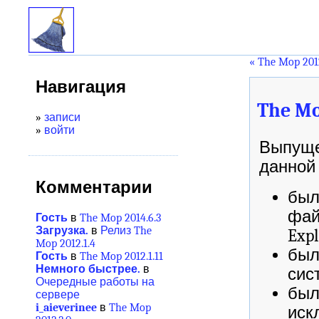
« The Mop 2012
Навигация
The Mo
»
записи
»
войти
Выпущен
данной 
Комментарии
был
фай
Гость
в
The Mop 2014.6.3
Загрузка.
в
Релиз The
Expl
Mop 2012.1.4
был
Гость
в
The Mop 2012.1.11
Немного быстрее.
в
сис
Очередные работы на
был
сервере
i_aieverinee
в
The Mop
иск