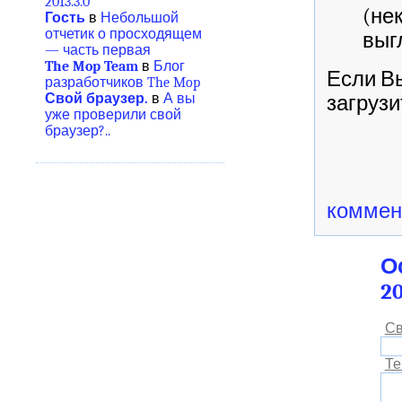
2013.3.0
(не
Гость
в
Небольшой
отчетик о просходящем
выг
— часть первая
The Mop Team
в
Блог
Если Вы
разработчиков The Mop
Свой браузер.
в
А вы
загрузи
уже проверили свой
браузер?..
коммен
О
20
Св
Те