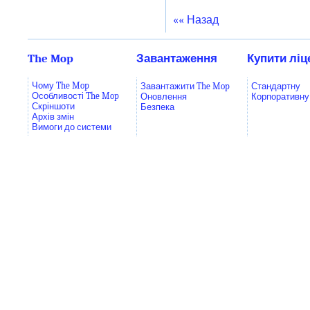
«« Назад
The Mop
Завантаження
Купити ліц
Чому The Mop
Завантажити The Mop
Стандартну
Особливості The Mop
Оновлення
Корпоративну
Скріншоти
Безпека
Архів змін
Вимоги до системи