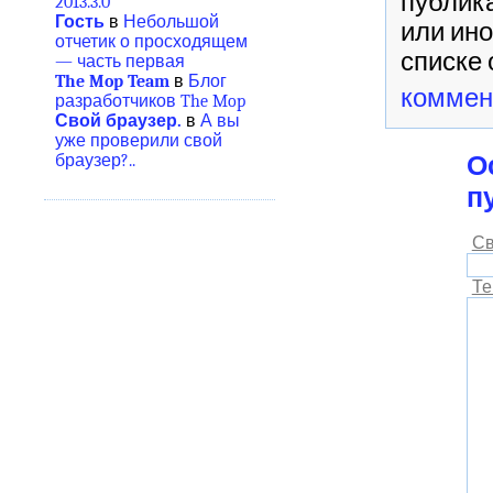
публика
2013.3.0
Гость
в
Небольшой
или ино
отчетик о просходящем
списке 
— часть первая
The Mop Team
в
Блог
коммен
разработчиков The Mop
Свой браузер.
в
А вы
уже проверили свой
О
браузер?..
п
Св
Те