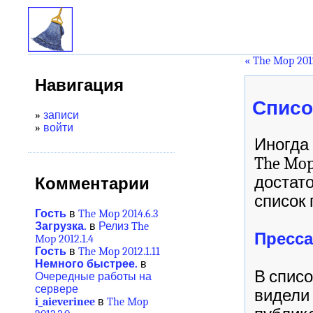
« The Mop 2012
Навигация
Списо
»
записи
»
войти
Иногда 
The Mop
достат
Комментарии
список 
Гость
в
The Mop 2014.6.3
Загрузка.
в
Релиз The
Пресса
Mop 2012.1.4
Гость
в
The Mop 2012.1.11
Немного быстрее.
в
В списо
Очередные работы на
сервере
видели 
i_aieverinee
в
The Mop