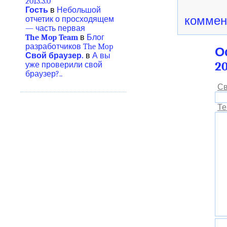
2013.3.0
Гость
в
Небольшой
коммен
отчетик о просходящем
— часть первая
The Mop Team
в
Блог
разработчиков The Mop
О
Свой браузер.
в
А вы
20
уже проверили свой
браузер?..
Св
Те