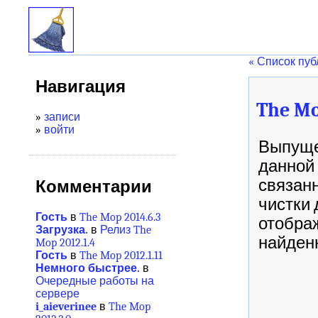
« Список пу
Навигация
The Mo
»
записи
»
войти
Выпущен
данной 
связанн
Комментарии
чистки 
Гость
в
The Mop 2014.6.3
отобра
Загрузка.
в
Релиз The
найденн
Mop 2012.1.4
Гость
в
The Mop 2012.1.11
Немного быстрее.
в
Очередные работы на
сервере
i_aieverinee
в
The Mop