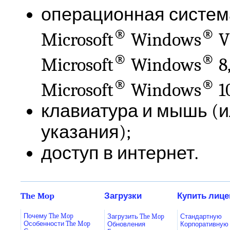
операционная систем
®
®
Microsoft
Windows
Vi
®
®
Microsoft
Windows
8,
®
®
Microsoft
Windows
10
клавиатура и мышь (и
указания);
доступ в интернет.
The Mop
Загрузки
Купить лиц
Почему The Mop
Загрузить The Mop
Стандартную
Особенности The Mop
Обновления
Корпоративную