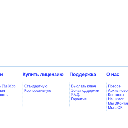
ки
Купить лицензию
Поддержка
О нас
ь The Mop
Стандартную
Выслать ключ
Прессе
ния
Корпоративную
Зона поддержки
Архив ново
ость
F.A.Q.
Контакты
Гарантия
Наш блог
Мы ВКонта
Мы в ОК