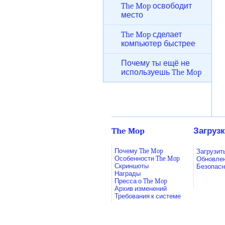
The Mop освободит
место
The Mop сделает
компьютер быстрее
Почему ты ещё не
используешь The Mop
The Mop
Загруз
Почему The Mop
Загрузит
Особенности The Mop
Обновле
Скриншоты
Безопасн
Награды
Пресса о The Mop
Архив изменений
Требования к системе